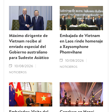
Máximo dirigente de
Embajada de Vietnam
Vietnam recibe al
en Laos rinde homenaje
enviado especial del
a Xaysomphone
Gobierno australiano
Phomvihane
para Sudeste Asiático
10/08/2026
10/08/2026
NOTICIEROS
NOTICIEROS
Embajador: Visita del
Concluye en Hanoi