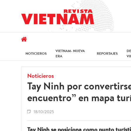
VIETNAM- NUEVA
D
NOTICIEROS
REPORTAJES
ERA
V
Noticieros
Tay Ninh por convertirs
encuentro” en mapa tur
18/10/2025
Tay Ninh se posiciona como punto turísti