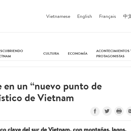
Vietnamese
English
Français
中
ESCUBRIENDO
ACONTECIMIENTOS 
CULTURA
ECONOMÍA
IETNAM
PROTAGONISTAS
e en un “nuevo punto de
ístico de Vietnam
co clave del sur de Vietnam, con montañas, lagos,