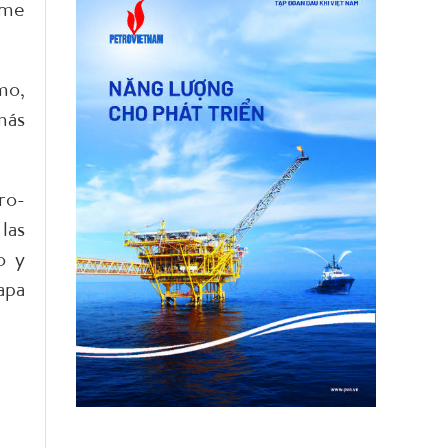
rme
mo,
más
ro-
las
o y
apa