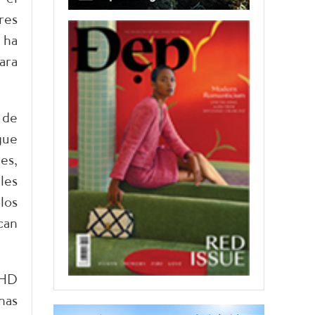
res
 ha
ara
 de
gue
es,
les
los
can
MHD
nas