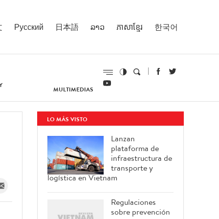
文
Русский
日本語
ລາວ
ភាសាខ្មែរ
한국어
Y
MULTIMEDIAS
LO MÁS VISTO
Lanzan
plataforma de
infraestructura de
transporte y
logística en Vietnam
Regulaciones
sobre prevención