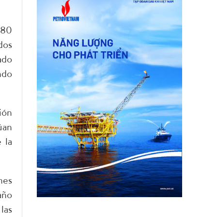
 80
dos
ado
ndo
ión
úan
 la
nes
año
las