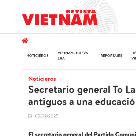
VIETNAM- NUEVA
D
NOTICIEROS
REPORTAJES
ERA
V
Noticieros
Secretario general To L
antiguos a una educaci
05/09/2025
El secretario general del Partido Comun