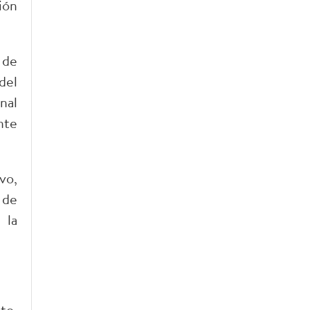
ión
 de
del
nal
nte
vo,
 de
 la
to.