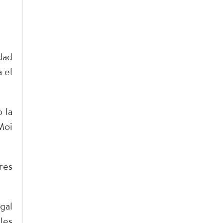
dad
 el
 la
Moi
res
gal
les