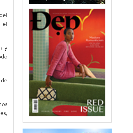
del
 el
m y
odo
 de
mos
es,