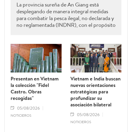
La provincia sureña de An Giang está
desplegando de manera integral medidas
para combatir la pesca ilegal, no declarada y
no reglamentada (INDNR), con el propósito
de sancionar todas las infracciones,
contribuir al levantamiento de la
advertencia de la “tarjeta amarilla” impuesta
por la Comisión Europea y reforzar el
prestigio del sector pesquero vietnamita.
Presentan en Vietnam
Vietnam e India buscan
la colección "Fidel
nuevas orientaciones
Castro. Obras
estratégicas para
recogidas"
profundizar su
asociación bilateral
05/08/2026
05/08/2026
NOTICIEROS
NOTICIEROS