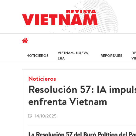
VIETNAM- NUEVA
D
NOTICIEROS
REPORTAJES
ERA
V
Noticieros
Resolución 57: IA impul
enfrenta Vietnam
14/10/2025
La Resolución 57 del Buró Político del P