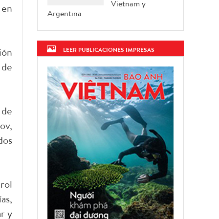
Vietnam y
 en
Argentina
ión
LEER PUBLICACIONES IMPRESAS
 de
 de
ov,
dos
rol
as,
r y