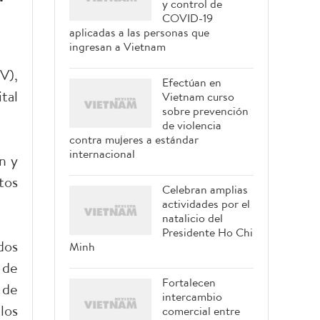
y control de
COVID-19
aplicadas a las personas que
ingresan a Vietnam
V),
Efectúan en
tal
Vietnam curso
sobre prevención
de violencia
contra mujeres a estándar
internacional
n y
tos
Celebran amplias
actividades por el
natalicio del
Presidente Ho Chi
dos
Minh
 de
Fortalecen
 de
intercambio
los
comercial entre