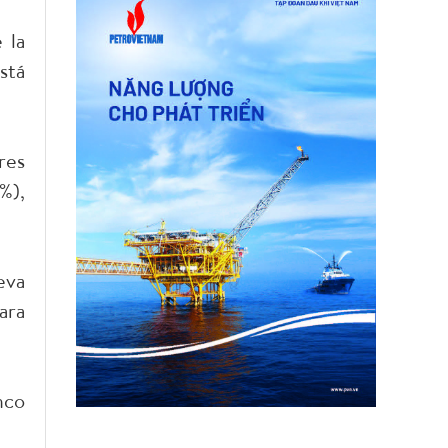
 la
stá
res
%),
eva
ara
nco