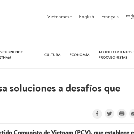
Vietnamese
English
Français
中
ESCUBRIENDO
ACONTECIMIENTOS 
CULTURA
ECONOMÍA
IETNAM
PROTAGONISTAS
sa soluciones a desafíos que
artido Comunista de Vietnam (PCV), que establece e