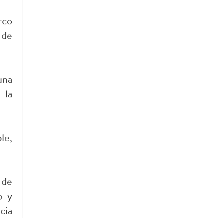
rco
 de
una
 la
le,
 de
o y
cia