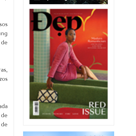
sos
ung
 de
as,
zos
ada
 de
 de