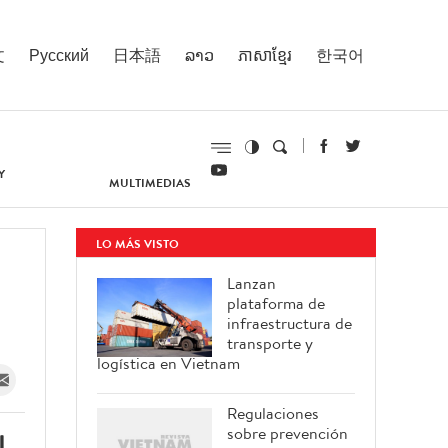
文
Русский
日本語
ລາວ
ភាសាខ្មែរ
한국어
Y
MULTIMEDIAS
LO MÁS VISTO
Lanzan
plataforma de
infraestructura de
transporte y
logística en Vietnam
Regulaciones
sobre prevención
l