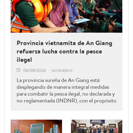
Provincia vietnamita de An Giang
refuerza lucha contra la pesca
ilegal
06/08/2026
NOTICIEROS
La provincia sureña de An Giang está
desplegando de manera integral medidas
para combatir la pesca ilegal, no declarada y
no reglamentada (INDNR), con el propósito
de sancionar todas las infracciones,
contribuir al levantamiento de la
advertencia de la “tarjeta amarilla” impuesta
por la Comisión Europea y reforzar el