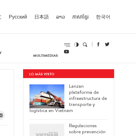
文
Русский
日本語
ລາວ
ភាសាខ្មែរ
한국어
Y
MULTIMEDIAS
LO MÁS VISTO
Lanzan
plataforma de
infraestructura de
transporte y
logística en Vietnam
Regulaciones
sobre prevención