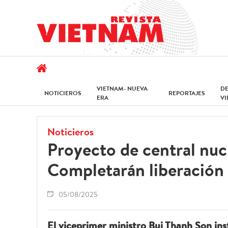
VIETNAM- NUEVA
D
NOTICIEROS
REPORTAJES
ERA
V
Noticieros
Proyecto de central nuc
Completarán liberación 
05/08/2025
El viceprimer ministro Bui Thanh Son ins