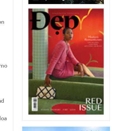
on
smo
ad
Hoa