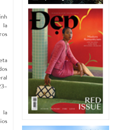
inh
 la
ros
eta
dos
ral
23–
 la
ios