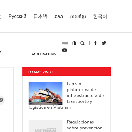
文
Русский
日本語
ລາວ
ភាសាខ្មែរ
한국어
Y
MULTIMEDIAS
LO MÁS VISTO
a
Lanzan
plataforma de
infraestructura de
transporte y
logística en Vietnam
Regulaciones
sobre prevención