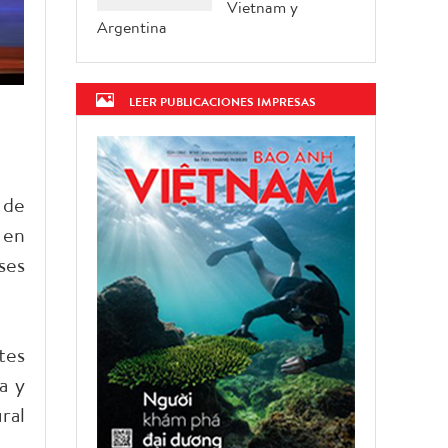
Vietnam y
Argentina
LEER PUBLICACIONES IMPRESAS
 de
 en
ses
tes
a y
ral