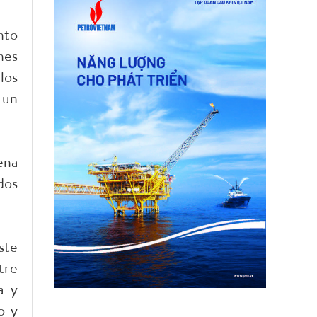
nto
nes
los
 un
ena
dos
ste
tre
a y
o y