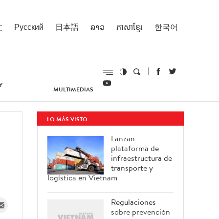
文
Русский
日本語
ລາວ
ភាសាខ្មែរ
한국어
Y
MULTIMEDIAS
LO MÁS VISTO
Lanzan
plataforma de
infraestructura de
transporte y
logística en Vietnam
Regulaciones
sobre prevención