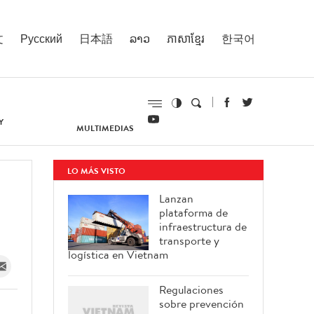
文
Русский
日本語
ລາວ
ភាសាខ្មែរ
한국어
Y
MULTIMEDIAS
LO MÁS VISTO
Lanzan
plataforma de
infraestructura de
transporte y
logística en Vietnam
Regulaciones
sobre prevención