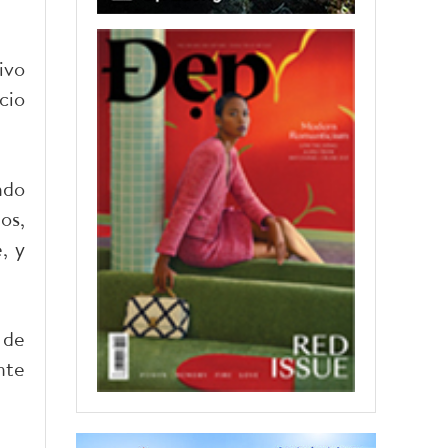
ivo
cio
ndo
os,
, y
 de
nte