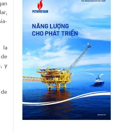
gan
ar,
ia-
 la
 de
, y
 de