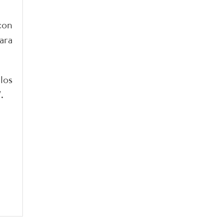
con
ara
los
.