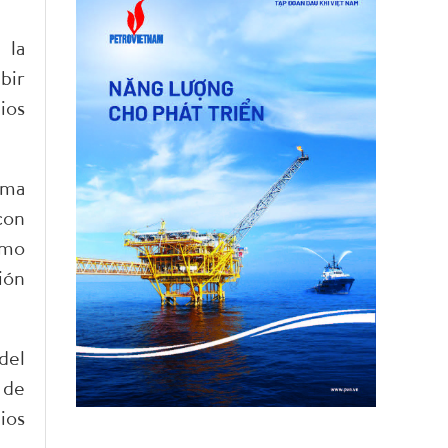
 la
bir
ios
ema
con
omo
ión
del
 de
ios