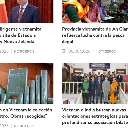
irigente vietnamita
Provincia vietnamita de An Gia
 visita de Estado a
refuerza lucha contra la pesca
 y Nueva Zelanda
ilegal
2026
06/08/2026
NOTICIEROS
NOTICIEROS
 en Vietnam la colección
Vietnam e India buscan nuevas
stro. Obras recogidas"
orientaciones estratégicas para
profundizar su asociación bilate
2026
NOTICIEROS