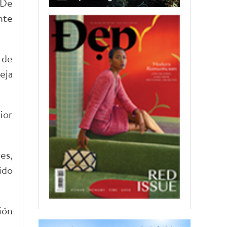
 De
nte
 de
eja
ior
es,
ido
ión