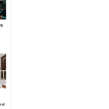
ng
ral