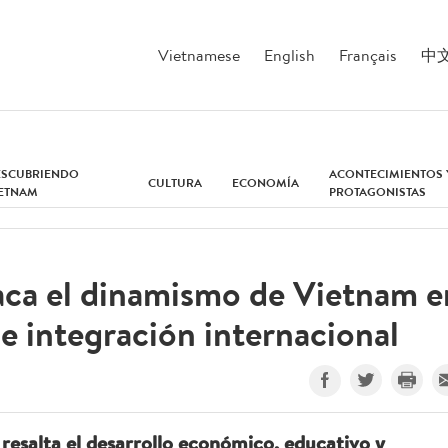
Vietnamese
English
Français
中
ESCUBRIENDO
ACONTECIMIENTOS 
CULTURA
ECONOMÍA
IETNAM
PROTAGONISTAS
aca el dinamismo de Vietnam e
e integración internacional
resalta el desarrollo económico, educativo y