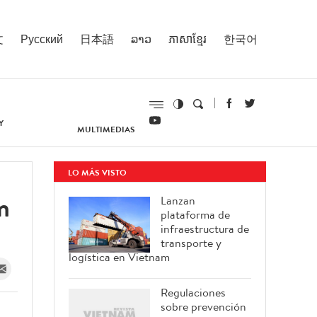
文
Русский
日本語
ລາວ
ភាសាខ្មែរ
한국어
Y
MULTIMEDIAS
LO MÁS VISTO
n
Lanzan
plataforma de
infraestructura de
transporte y
logística en Vietnam
Regulaciones
sobre prevención