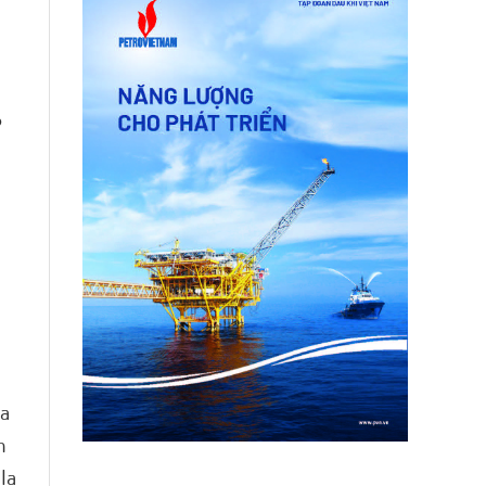
o
n
la
n
la