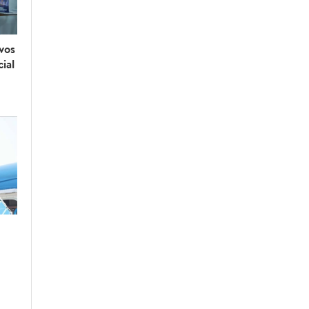
vos
ial