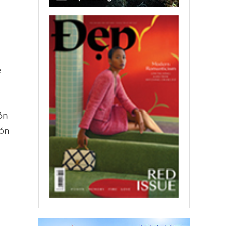
e
ón
ión