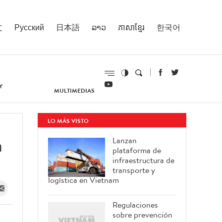
文
Русский
日本語
ລາວ
ភាសាខ្មែរ
한국어
Y
MULTIMEDIAS
LO MÁS VISTO
a
Lanzan
plataforma de
infraestructura de
transporte y
logística en Vietnam
Regulaciones
sobre prevención