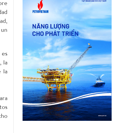
bre
dad
ad,
 un
 es
 la
 la
ara
tos
cho