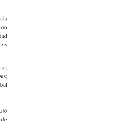
cia
ión
dad
nes
al,
ís;
bal
uló
 de