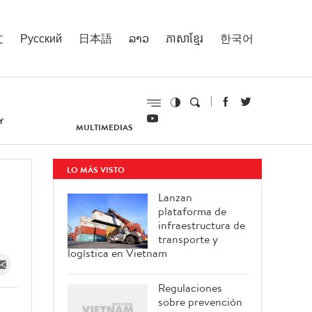
文
Русский
日本語
ລາວ
ភាសាខ្មែរ
한국어
Y
MULTIMEDIAS
LO MÁS VISTO
Lanzan
plataforma de
infraestructura de
transporte y
logística en Vietnam
Regulaciones
sobre prevención