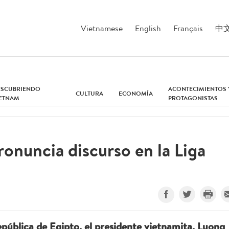
Vietnamese
English
Français
中
ESCUBRIENDO
ACONTECIMIENTOS 
CULTURA
ECONOMÍA
IETNAM
PROTAGONISTAS
ronuncia discurso en la Liga
epública de Egipto, el presidente vietnamita, Luong