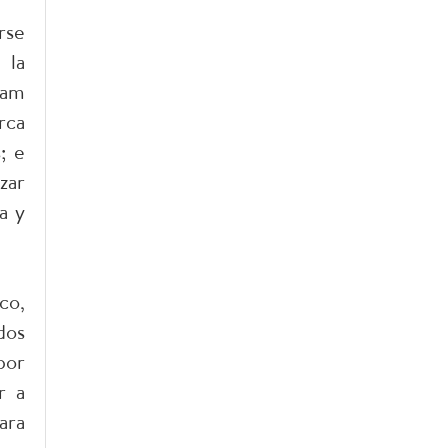
rse
 la
nam
rca
; e
zar
a y
co,
dos
por
r a
ara