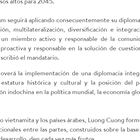
sos altos para 2045.
nam seguirá aplicando consecuentemente su diploma
n, multilateralización, diversificación e integrac
do un miembro activo y responsable de la comuni
proactiva y responsable en la solución de cuestio
scribió el mandatario.
overá la implementación de una diplomacia integr
statura histórica y cultural y la posición del pa
ión indochina en la política mundial, la economía glo
blo vietnamita y los países árabes, Luong Cuong form
ionales entre las partes, construidos sobre la base
e desarrollo, den cada vez más frutos.