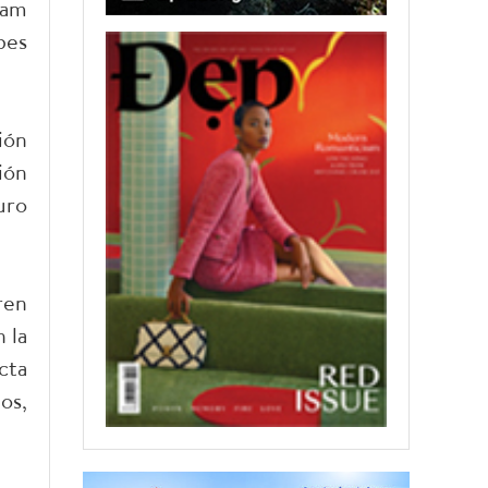
nam
bes
ión
ión
uro
ren
 la
cta
os,