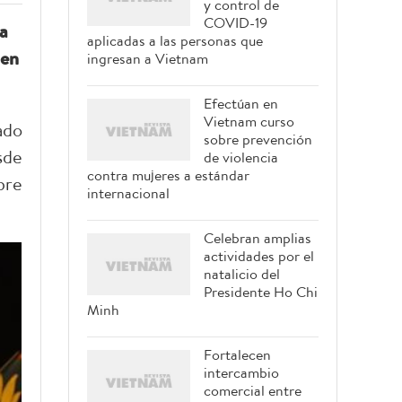
y control de
COVID-19
 a
aplicadas a las personas que
 en
ingresan a Vietnam
Efectúan en
Vietnam curso
ado
sobre prevención
sde
de violencia
contra mujeres a estándar
bre
internacional
Celebran amplias
actividades por el
natalicio del
Presidente Ho Chi
Minh
Fortalecen
intercambio
comercial entre