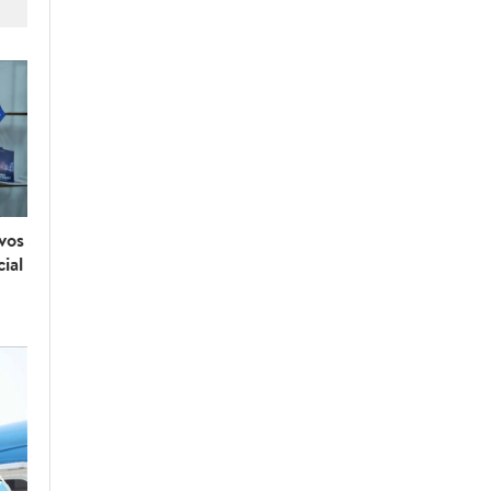
vos
ial