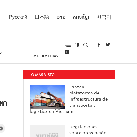
文
Русский
日本語
ລາວ
ភាសាខ្មែរ
한국어
Y
MULTIMEDIAS
LO MÁS VISTO
Lanzan
plataforma de
en
infraestructura de
transporte y
logística en Vietnam
Regulaciones
sobre prevención