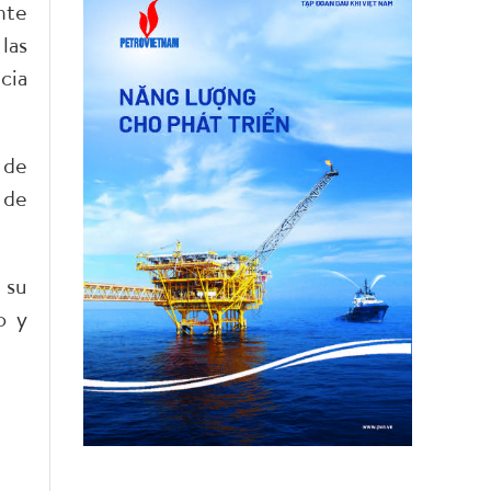
nte
las
cia
 de
 de
 su
o y