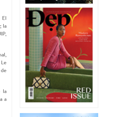
 El
 la
IP,
al,
 Le
 de
 la
a a