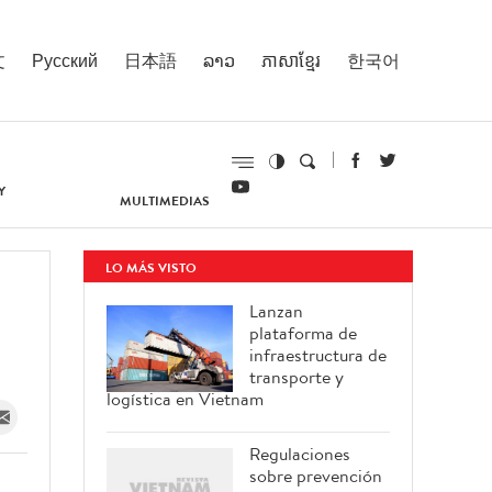
文
Русский
日本語
ລາວ
ភាសាខ្មែរ
한국어
Y
MULTIMEDIAS
LO MÁS VISTO
Lanzan
plataforma de
infraestructura de
transporte y
logística en Vietnam
Regulaciones
sobre prevención