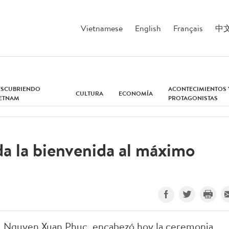
Vietnamese
English
Français
中
ESCUBRIENDO
ACONTECIMIENTOS 
CULTURA
ECONOMÍA
IETNAM
PROTAGONISTAS
a la bienvenida al máximo
, Nguyen Xuan Phuc, encabezó hoy la ceremonia