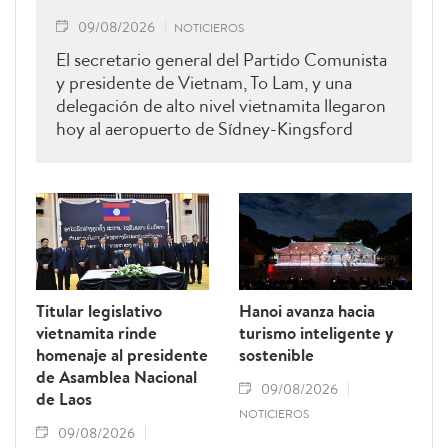
09/08/2026
NOTICIEROS
El secretario general del Partido Comunista
y presidente de Vietnam, To Lam, y una
delegación de alto nivel vietnamita llegaron
hoy al aeropuerto de Sídney-Kingsford
Smith para iniciar una visita de Estado a
Australia, que se desarrollará del 9 al 12 de
agosto, por invitación de la gobernadora
general de Australia, Sam Mostyn.
Titular legislativo
Hanoi avanza hacia
vietnamita rinde
turismo inteligente y
homenaje al presidente
sostenible
de Asamblea Nacional
09/08/2026
de Laos
NOTICIEROS
09/08/2026