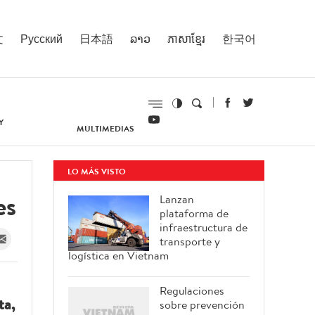
文
Русский
日本語
ລາວ
ភាសាខ្មែរ
한국어
Y
MULTIMEDIAS
LO MÁS VISTO
es
Lanzan
plataforma de
infraestructura de
transporte y
logística en Vietnam
Regulaciones
ta,
sobre prevención