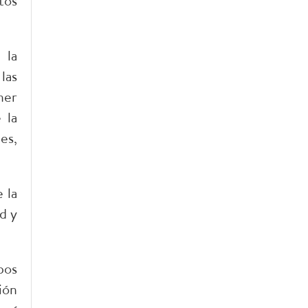
tos
 la
las
ner
 la
es,
 la
d y
pos
ión