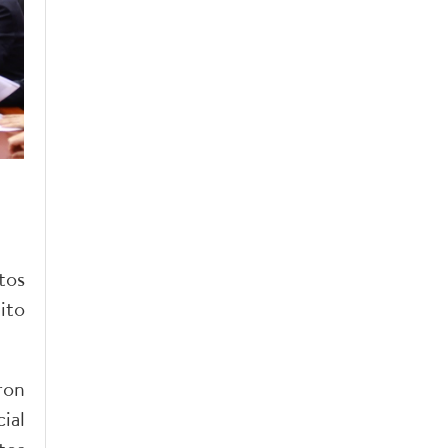
tos
ito
ron
ial