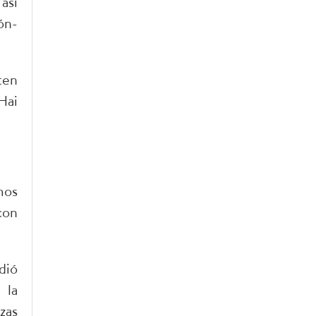
así
ón-
ten
Hai
mos
con
dió
 la
zas