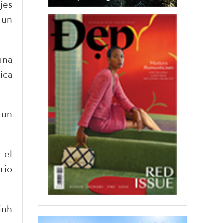
jes
 un
una
ica
 un
 el
rio
inh