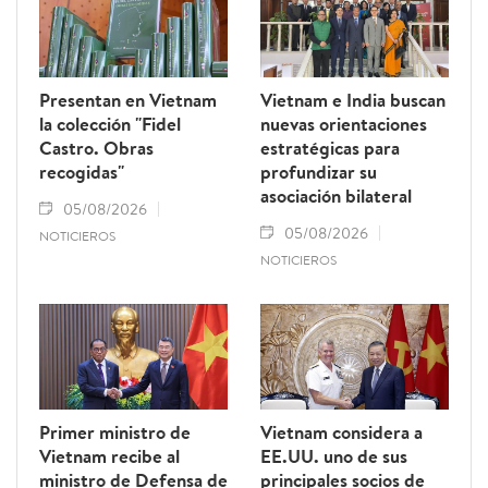
por la Comisión Europea y reforzar el
prestigio del sector pesquero vietnamita.
Presentan en Vietnam
Vietnam e India buscan
la colección "Fidel
nuevas orientaciones
Castro. Obras
estratégicas para
recogidas"
profundizar su
asociación bilateral
05/08/2026
05/08/2026
NOTICIEROS
NOTICIEROS
Primer ministro de
Vietnam considera a
Vietnam recibe al
EE.UU. uno de sus
ministro de Defensa de
principales socios de