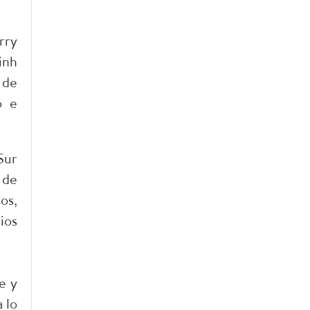
rry
inh
 de
o e
Sur
 de
os,
ios
e y
 lo