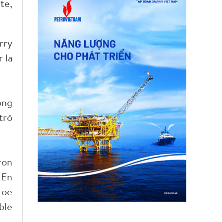
te,
rry
 la
ong
tró
ron
 En
roe
ble