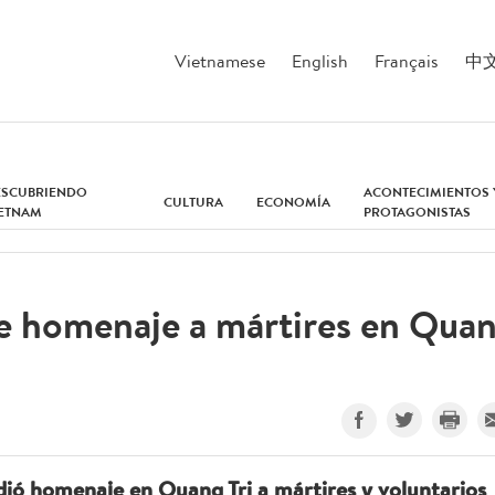
Vietnamese
English
Français
中
ESCUBRIENDO
ACONTECIMIENTOS 
CULTURA
ECONOMÍA
IETNAM
PROTAGONISTAS
de homenaje a mártires en Qua
ió homenaje en Quang Tri a mártires y voluntarios