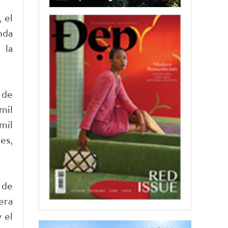
 el
nda
 la
 de
mil
mil
es,
 de
era
 el