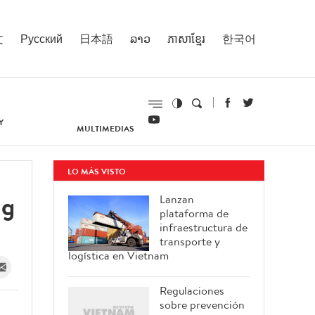
文
Русский
日本語
ລາວ
ភាសាខ្មែរ
한국어
Y
MULTIMEDIAS
LO MÁS VISTO
ng
Lanzan
plataforma de
infraestructura de
transporte y
logística en Vietnam
Regulaciones
sobre prevención