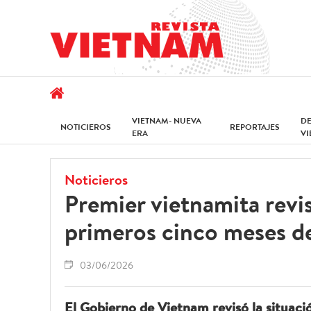
VIETNAM- NUEVA
D
NOTICIEROS
REPORTAJES
ERA
V
Noticieros
Premier vietnamita revi
primeros cinco meses d
03/06/2026
El Gobierno de Vietnam revisó la situaci