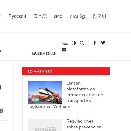
文
Русский
日本語
ລາວ
ភាសាខ្មែរ
한국어
Y
MULTIMEDIAS
LO MÁS VISTO
n
Lanzan
plataforma de
infraestructura de
transporte y
logística en Vietnam
Regulaciones
sobre prevención