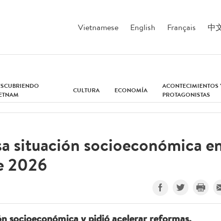
Vietnamese
English
Français
中
ESCUBRIENDO
ACONTECIMIENTOS 
CULTURA
ECONOMÍA
IETNAM
PROTAGONISTAS
sa situación socioeconómica e
e 2026
ón socioeconómica y pidió acelerar reformas,