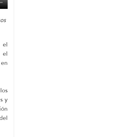
tos
 el
 el
 en
los
s y
ión
del