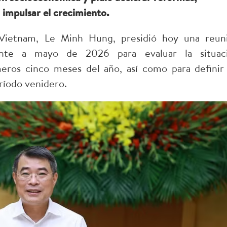
 impulsar el crecimiento.
Vietnam, Le Minh Hung, presidió hoy una reun
iente a mayo de 2026 para evaluar la situac
ros cinco meses del año, así como para definir 
eríodo venidero.