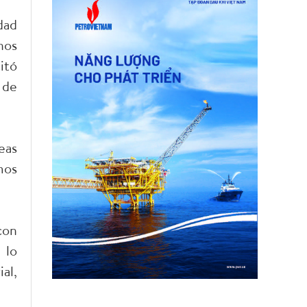
dad
nos
itó
 de
eas
mos
con
 lo
al,