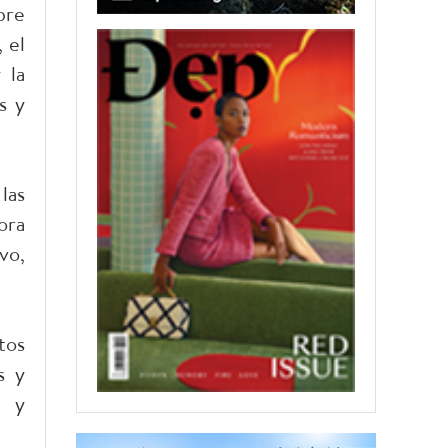
bre
 el
 la
s y
las
ora
vo,
tos
s y
n y