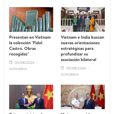
contribuir al levantamiento de la
advertencia de la “tarjeta amarilla” impuesta
por la Comisión Europea y reforzar el
prestigio del sector pesquero vietnamita.
Presentan en Vietnam
Vietnam e India buscan
la colección "Fidel
nuevas orientaciones
Castro. Obras
estratégicas para
recogidas"
profundizar su
asociación bilateral
05/08/2026
05/08/2026
NOTICIEROS
NOTICIEROS