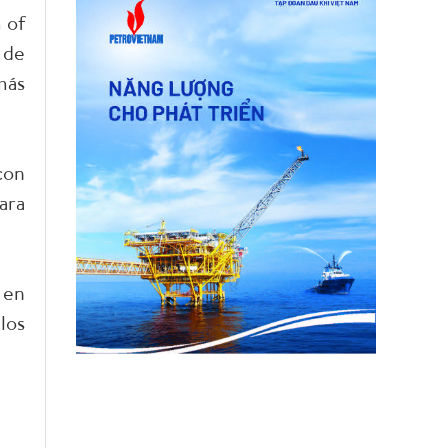
 of
 de
más
con
ara
 en
los