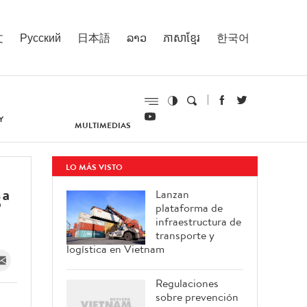
文
Русский
日本語
ລາວ
ភាសាខ្មែរ
한국어
Y
MULTIMEDIAS
LO MÁS VISTO
3ª
Lanzan
plataforma de
infraestructura de
transporte y
logística en Vietnam
Regulaciones
sobre prevención