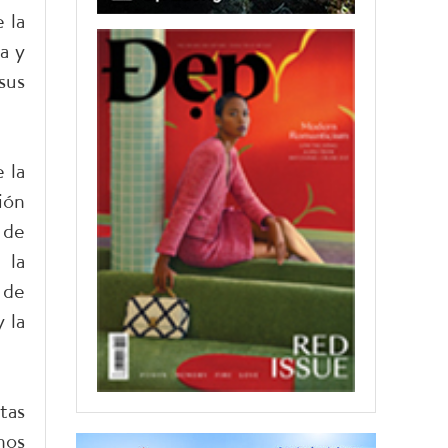
 la
a y
sus
 la
ión
 de
 la
 de
 la
tas
hos