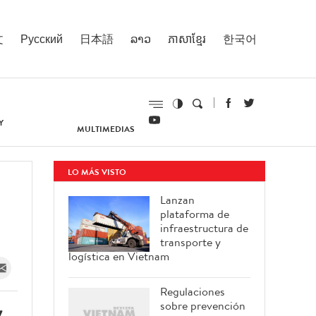
文
Русский
日本語
ລາວ
ភាសាខ្មែរ
한국어
Y
MULTIMEDIAS
LO MÁS VISTO
Lanzan
plataforma de
infraestructura de
transporte y
logística en Vietnam
Regulaciones
sobre prevención
y