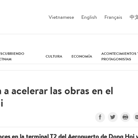
Vietnamese
English
Français
中
ESCUBRIENDO
ACONTECIMIENTOS 
CULTURA
ECONOMÍA
IETNAM
PROTAGONISTAS
a acelerar las obras en el
i
nces en la terminal T2 del Aeropuerto de Dong Hoi 