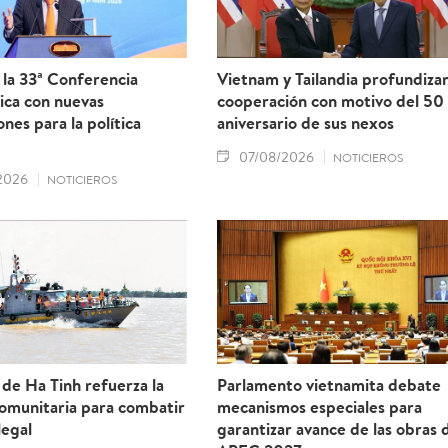
la 33ª Conferencia
Vietnam y Tailandia profundiza
ica con nuevas
cooperación con motivo del 50
ones para la política
aniversario de sus nexos
07/08/2026
NOTICIEROS
2026
NOTICIEROS
 de Ha Tinh refuerza la
Parlamento vietnamita debate
comunitaria para combatir
mecanismos especiales para
legal
garantizar avance de las obras 