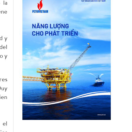
 la
ene
d y
del
o y
res
Duy
ien
 el