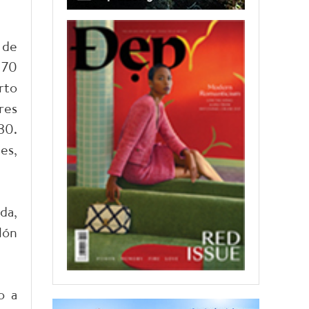
 de
 70
rto
res
30.
es,
da,
lón
o a