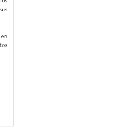
ios
sus
uen
tos