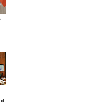
n
del