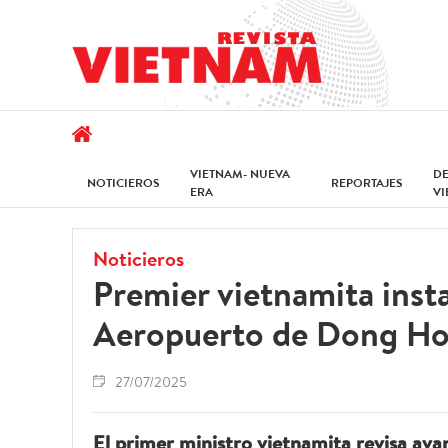
VIETNAM- NUEVA
D
NOTICIEROS
REPORTAJES
ERA
V
Noticieros
Premier vietnamita insta 
Aeropuerto de Dong Ho
27/07/2025
El primer ministro vietnamita revisa ava