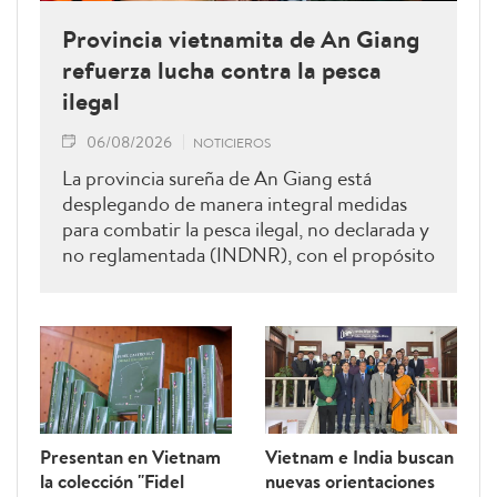
Provincia vietnamita de An Giang
refuerza lucha contra la pesca
ilegal
06/08/2026
NOTICIEROS
La provincia sureña de An Giang está
desplegando de manera integral medidas
para combatir la pesca ilegal, no declarada y
no reglamentada (INDNR), con el propósito
de sancionar todas las infracciones,
contribuir al levantamiento de la
advertencia de la “tarjeta amarilla” impuesta
por la Comisión Europea y reforzar el
prestigio del sector pesquero vietnamita.
Presentan en Vietnam
Vietnam e India buscan
la colección "Fidel
nuevas orientaciones