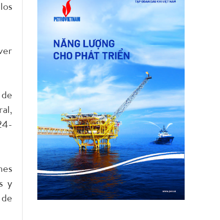
los
ver
 de
al,
24-
nes
s y
 de