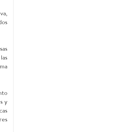
va,
dos
sas
las
ima
nto
s y
cas
res