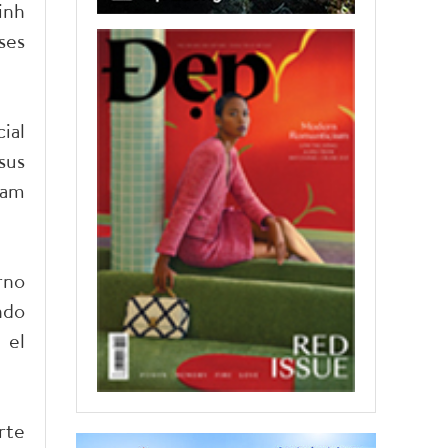
inh
ses
ial
sus
ham
rno
ndo
 el
rte