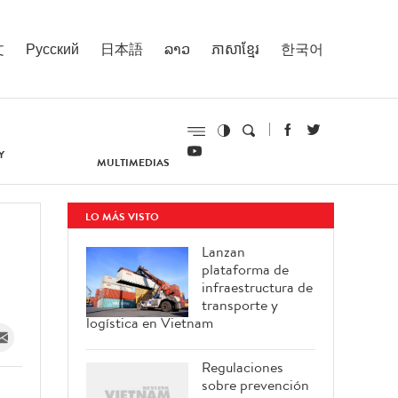
文
Русский
日本語
ລາວ
ភាសាខ្មែរ
한국어
Y
MULTIMEDIAS
LO MÁS VISTO
Lanzan
plataforma de
infraestructura de
transporte y
logística en Vietnam
Regulaciones
sobre prevención