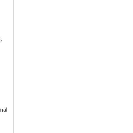
,
nal