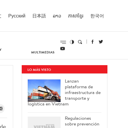
文
Русский
日本語
ລາວ
ភាសាខ្មែរ
한국어
Y
MULTIMEDIAS
LO MÁS VISTO
Lanzan
plataforma de
infraestructura de
transporte y
logística en Vietnam
Regulaciones
sobre prevención
 de