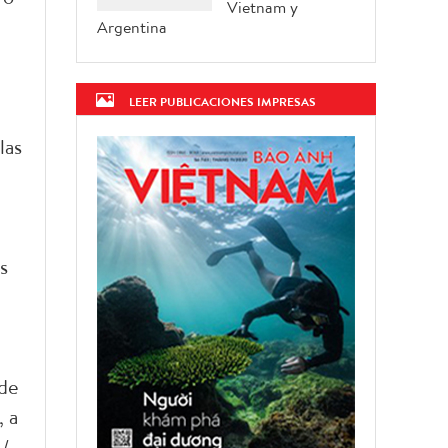
Vietnam y
Argentina
LEER PUBLICACIONES IMPRESAS
las
s
 de
, a
/.