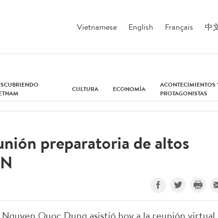
Vietnamese
English
Français
中
ESCUBRIENDO
ACONTECIMIENTOS 
CULTURA
ECONOMÍA
IETNAM
PROTAGONISTAS
unión preparatoria de altos
AN
 Nguyen Quoc Dung asistió hoy a la reunión virtual