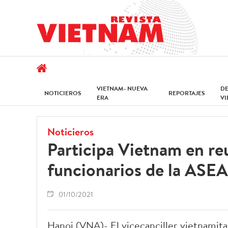
VIETNAM- NUEVA
D
NOTICIEROS
REPORTAJES
ERA
V
Noticieros
Participa Vietnam en re
funcionarios de la ASE
01/10/2021
Hanoi (VNA)- El vicecanciller vietnamita