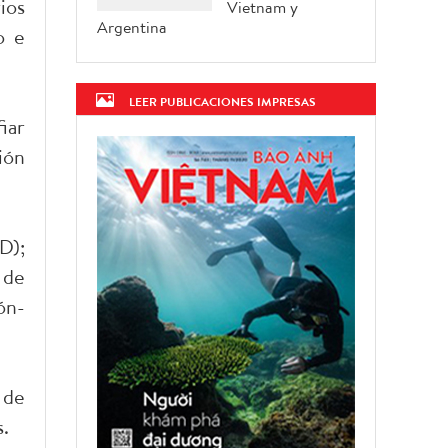
ios
Vietnam y
Argentina
o e
LEER PUBLICACIONES IMPRESAS
iar
ión
D);
 de
ón-
 de
s.