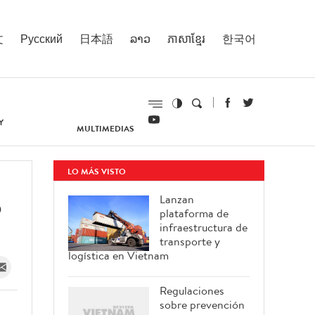
文
Русский
日本語
ລາວ
ភាសាខ្មែរ
한국어
Y
MULTIMEDIAS
LO MÁS VISTO
o
Lanzan
plataforma de
infraestructura de
transporte y
logística en Vietnam
Regulaciones
sobre prevención