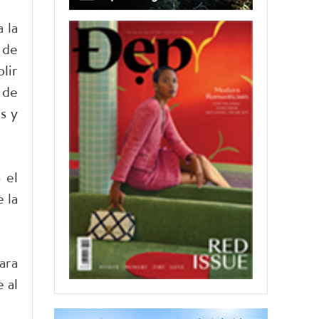
 la
 de
lir
 de
s y
 el
 la
ara
 al