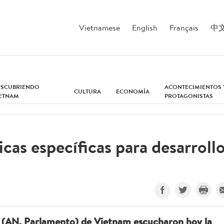
Vietnamese
English
Français
中
ESCUBRIENDO
ACONTECIMIENTOS 
CULTURA
ECONOMÍA
IETNAM
PROTAGONISTAS
icas específicas para desarroll
l (AN, Parlamento) de Vietnam escucharon hoy la