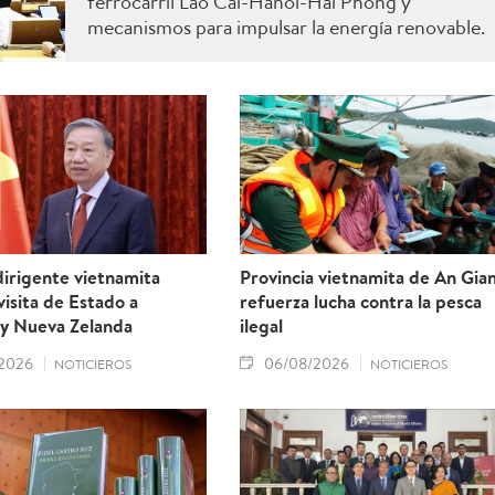
ferrocarril Lao Cai-Hanoi-Hai Phong y
mecanismos para impulsar la energía renovable.
irigente vietnamita
Provincia vietnamita de An Gia
 visita de Estado a
refuerza lucha contra la pesca
 y Nueva Zelanda
ilegal
2026
06/08/2026
NOTICIEROS
NOTICIEROS