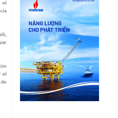
 el
cia
eb,
zar
ión
 el
 de