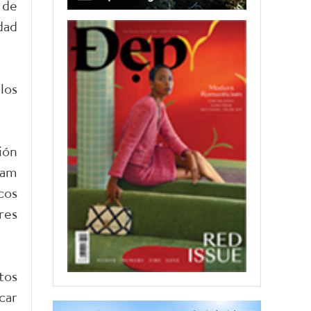
 de
dad
los
ión
nam
cos
res
tos
car