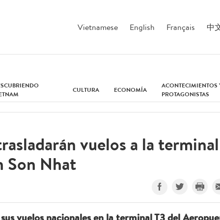
Vietnamese
English
Français
中
ESCUBRIENDO
ACONTECIMIENTOS 
CULTURA
ECONOMÍA
IETNAM
PROTAGONISTAS
trasladarán vuelos a la terminal
an Son Nhat
 sus vuelos nacionales en la terminal T3 del Aeropue