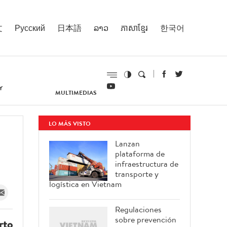
文
Русский
日本語
ລາວ
ភាសាខ្មែរ
한국어
Y
MULTIMEDIAS
LO MÁS VISTO
Lanzan
plataforma de
infraestructura de
transporte y
logística en Vietnam
Regulaciones
sobre prevención
rto