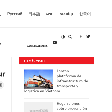
文
Русский
日本語
ລາວ
ភាសាខ្មែរ
한국어
Y
MULTIMEDIAS
LO MÁS VISTO
ur
Lanzan
plataforma de
infraestructura de
transporte y
logística en Vietnam
Regulaciones
sobre prevención