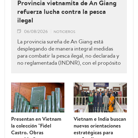
Provincia vietnamita de An Giang
refuerza lucha contra la pesca
ilegal
06/08/2026
NOTICIEROS
La provincia sureña de An Giang está
desplegando de manera integral medidas
para combatir la pesca ilegal, no declarada y
no reglamentada (INDNR), con el propósito
de sancionar todas las infracciones,
contribuir al levantamiento de la
advertencia de la “tarjeta amarilla” impuesta
por la Comisión Europea y reforzar el
prestigio del sector pesquero vietnamita.
Presentan en Vietnam
Vietnam e India buscan
la colección "Fidel
nuevas orientaciones
Castro. Obras
estratégicas para