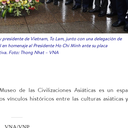
 y presidente de Vietnam, To Lam, junto con una delegación de
al en homenaje al Presidente Ho Chi Minh ante su placa
va. Foto: Thong Nhat – VNA
 Museo de las Civilizaciones Asiáticas es un espa
s vínculos históricos entre las culturas asiáticas y
VNA/VNP