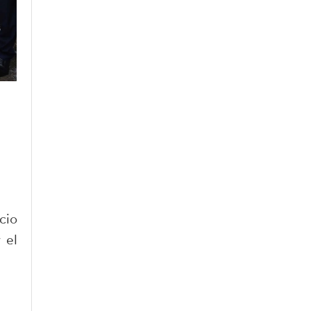
cio
 el