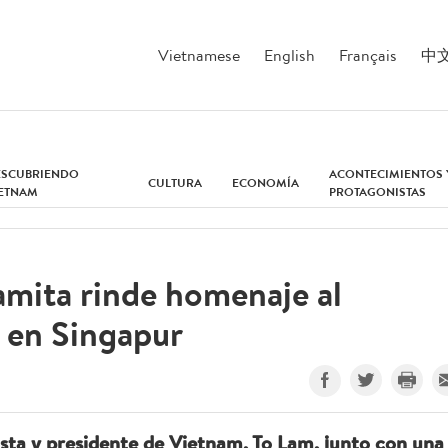
Vietnamese
English
Français
中
ESCUBRIENDO
ACONTECIMIENTOS 
CULTURA
ECONOMÍA
IETNAM
PROTAGONISTAS
amita rinde homenaje al
 en Singapur
ista y presidente de Vietnam, To Lam, junto con una