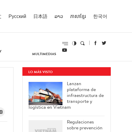
文
Русский
日本語
ລາວ
ភាសាខ្មែរ
한국어
Y
MULTIMEDIAS
LO MÁS VISTO
Lanzan
plataforma de
infraestructura de
transporte y
logística en Vietnam
Regulaciones
sobre prevención