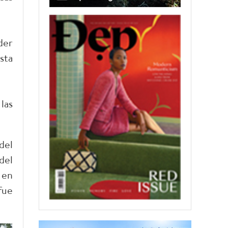
der
sta
las
del
del
 en
fue