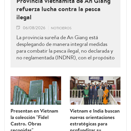
Provincia vietnamita de An Giang
refuerza lucha contra la pesca
ilegal
06/08/2026
NOTICIEROS
La provincia sureña de An Giang está
desplegando de manera integral medidas
para combatir la pesca ilegal, no declarada y
no reglamentada (INDNR), con el propósito
de sancionar todas las infracciones,
contribuir al levantamiento de la
advertencia de la “tarjeta amarilla” impuesta
por la Comisión Europea y reforzar el
prestigio del sector pesquero vietnamita.
Presentan en Vietnam
Vietnam e India buscan
la colección "Fidel
nuevas orientaciones
Castro. Obras
estratégicas para
recogidas"
profundizar su