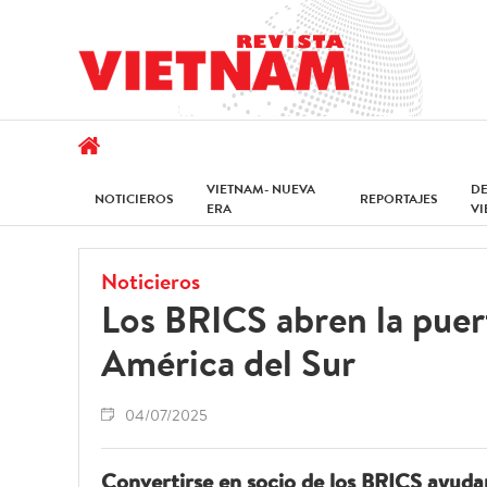
VIETNAM- NUEVA
D
NOTICIEROS
REPORTAJES
ERA
V
Noticieros
Los BRICS abren la puer
América del Sur
04/07/2025
Convertirse en socio de los BRICS ayudar