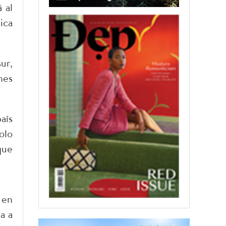
 al
ica
ur,
nes
aís
olo
que
 en
a a