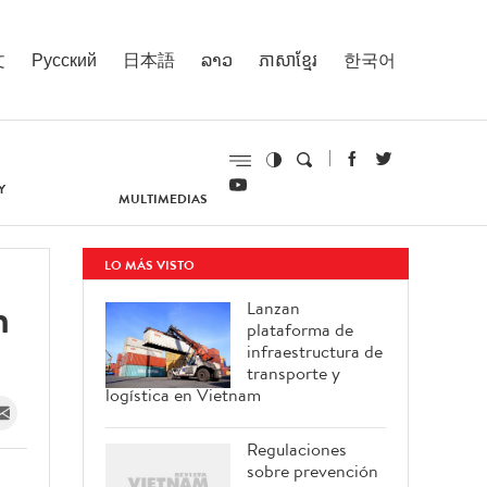
文
Русский
日本語
ລາວ
ភាសាខ្មែរ
한국어
Y
MULTIMEDIAS
LO MÁS VISTO
n
Lanzan
plataforma de
infraestructura de
transporte y
logística en Vietnam
Regulaciones
sobre prevención