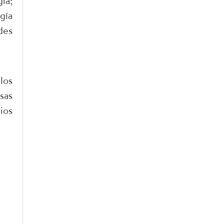
ía;
gía
des
los
sas
ios