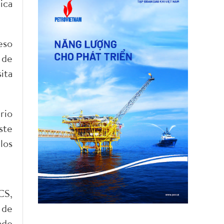
ica
eso
 de
ita
rio
ste
los
CS,
 de
ado