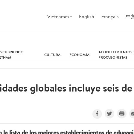
Vietnamese
English
Français
中
ESCUBRIENDO
ACONTECIMIENTOS 
CULTURA
ECONOMÍA
IETNAM
PROTAGONISTAS
idades globales incluye seis de
 la lista de los mejores establecimientos de educac