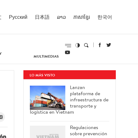
文
Русский
日本語
ລາວ
ភាសាខ្មែរ
한국어
Y
MULTIMEDIAS
LO MÁS VISTO
Lanzan
plataforma de
infraestructura de
transporte y
logística en Vietnam
Regulaciones
sobre prevención
ión