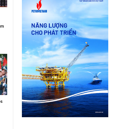
am
os