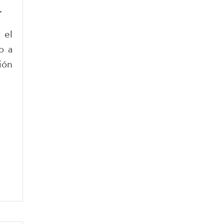
.
 el
o a
ión