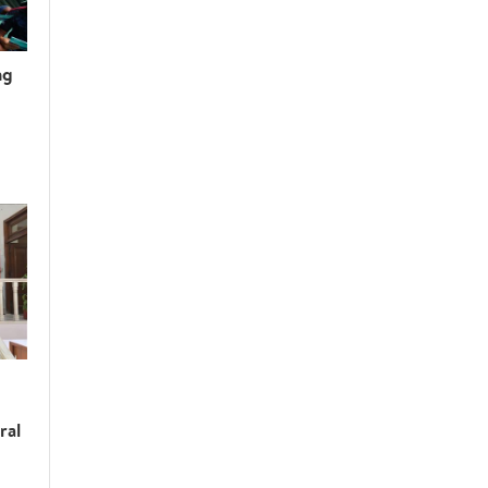
ng
ral