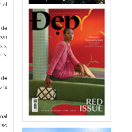
 el
 de
con
as,
es,
 de
 la
nal
lso