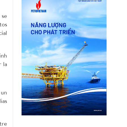
 se
tos
ial
inh
 la
 un
ias
tre