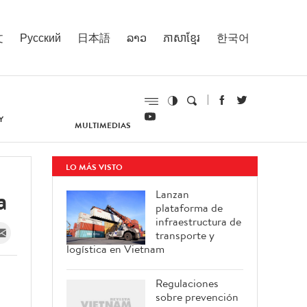
文
Русский
日本語
ລາວ
ភាសាខ្មែរ
한국어
Y
MULTIMEDIAS
LO MÁS VISTO
a
Lanzan
plataforma de
infraestructura de
transporte y
logística en Vietnam
Regulaciones
sobre prevención