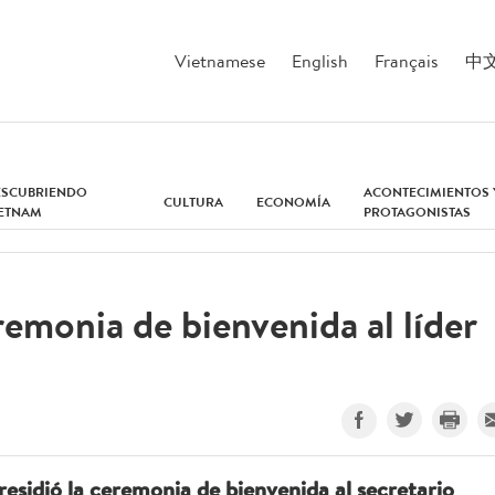
Vietnamese
English
Français
中
ESCUBRIENDO
ACONTECIMIENTOS 
CULTURA
ECONOMÍA
IETNAM
PROTAGONISTAS
emonia de bienvenida al líder
residió la ceremonia de bienvenida al secretario