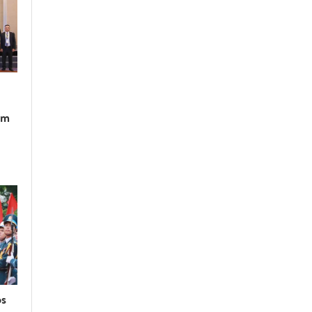
am
os