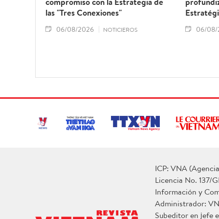
compromiso con la Estrategia de
profundiz
las "Tres Conexiones"
Estratégi
06/08/2026
06/08/
NOTICIEROS
ICP: VNA (Agencia 
Licencia No. 137/G
Información y Co
Administrador: V
Subeditor en jefe