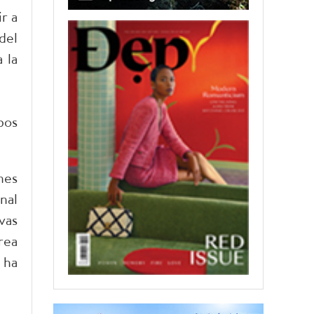
r a
del
 la
bos
nes
nal
vas
rea
 ha