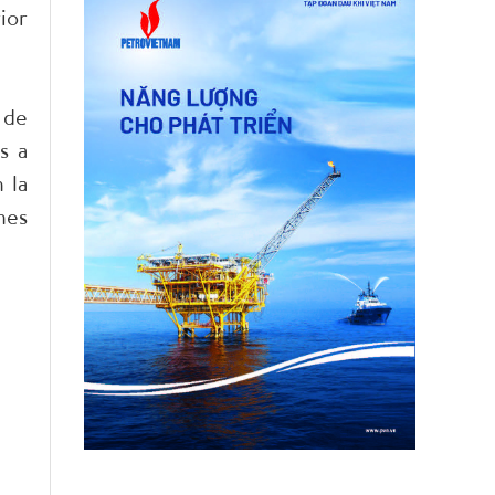
ior
 de
s a
 la
nes