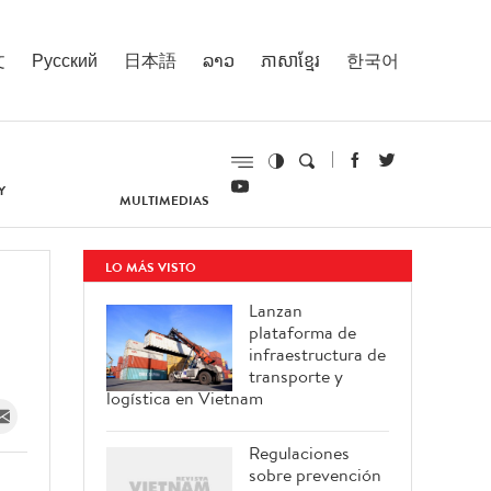
文
Русский
日本語
ລາວ
ភាសាខ្មែរ
한국어
Y
MULTIMEDIAS
LO MÁS VISTO
Lanzan
plataforma de
infraestructura de
transporte y
logística en Vietnam
Regulaciones
sobre prevención