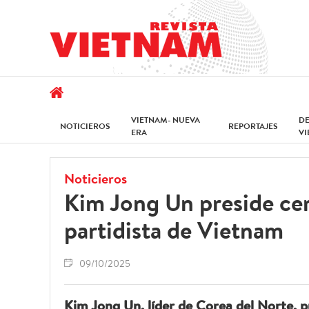
VIETNAM- NUEVA
D
NOTICIEROS
REPORTAJES
ERA
V
Noticieros
Kim Jong Un preside cer
partidista de Vietnam
09/10/2025
Kim Jong Un, líder de Corea del Norte, p