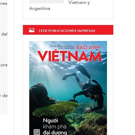
Vietnam y
ones
Argentina
LEER PUBLICACIONES IMPRESAS
 del
tura
y de