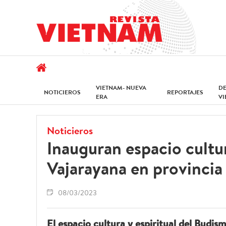
VIETNAM- NUEVA
D
NOTICIEROS
REPORTAJES
ERA
V
Noticieros
Inauguran espacio cultur
Vajarayana en provincia
08/03/2023
El espacio cultura y espiritual del Budis