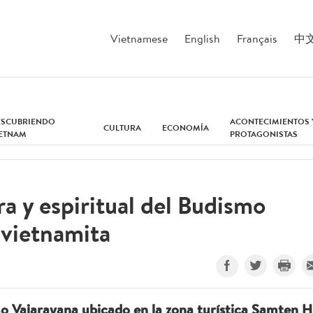
Vietnamese
English
Français
中
ESCUBRIENDO
ACONTECIMIENTOS 
CULTURA
ECONOMÍA
IETNAM
PROTAGONISTAS
a y espiritual del Budismo
 vietnamita
mo Vajarayana ubicado en la zona turística Samten Hi