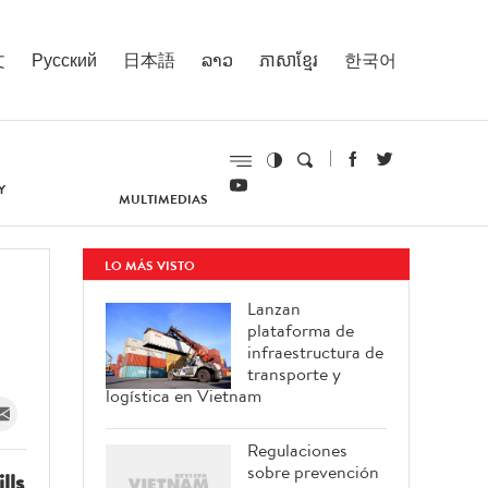
文
Русский
日本語
ລາວ
ភាសាខ្មែរ
한국어
Y
MULTIMEDIAS
LO MÁS VISTO
Lanzan
plataforma de
infraestructura de
transporte y
logística en Vietnam
Regulaciones
sobre prevención
lls