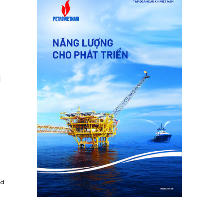
s
l
la