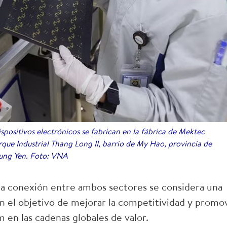
ispositivos electrónicos se fabrican en la fábrica de Mektec
que Industrial Thang Long II, barrio de My Hao, provincia de
ung Yen. Foto: VNA
 la conexión entre ambos sectores se considera una
n el objetivo de mejorar la competitividad y promo
 en las cadenas globales de valor.