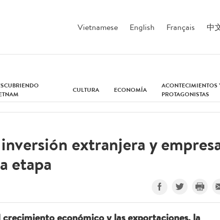
Vietnamese
English
Français
中
ESCUBRIENDO
ACONTECIMIENTOS 
CULTURA
ECONOMÍA
IETNAM
PROTAGONISTAS
 inversión extranjera y empres
a etapa
 crecimiento económico y las exportaciones, la