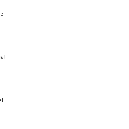
d
re
al
el