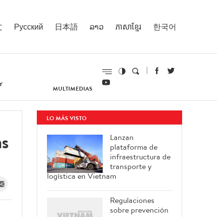
文
Русский
日本語
ລາວ
ភាសាខ្មែរ
한국어
Y
MULTIMEDIAS
LO MÁS VISTO
as
Lanzan
plataforma de
infraestructura de
transporte y
logística en Vietnam
Regulaciones
sobre prevención