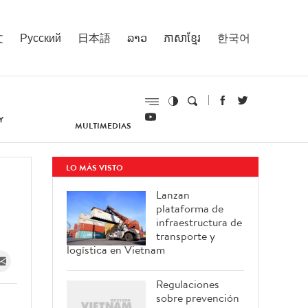
文
Русский
日本語
ລາວ
ភាសាខ្មែរ
한국어
Y
MULTIMEDIAS
LO MÁS VISTO
Lanzan
plataforma de
infraestructura de
transporte y
logística en Vietnam
Regulaciones
sobre prevención