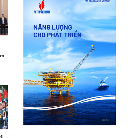
am
os