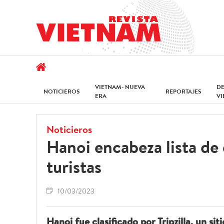
VIETNAM- NUEVA
D
NOTICIEROS
REPORTAJES
ERA
V
Noticieros
Hanoi encabeza lista de
turistas
10/03/2023
Hanoi fue clasificado por Tripzilla, un si