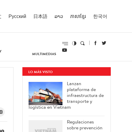
文
Русский
日本語
ລາວ
ភាសាខ្មែរ
한국어
Y
MULTIMEDIAS
LO MÁS VISTO
Lanzan
plataforma de
infraestructura de
transporte y
logística en Vietnam
Regulaciones
sobre prevención
no