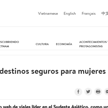
Vietnamese
English
Français
中
ESCUBRIENDO
ACONTECIMIENTOS 
CULTURA
ECONOMÍA
IETNAM
PROTAGONISTAS
 destinos seguros para mujeres
tio web de viajes líder en el Sudeste Asiático, como u