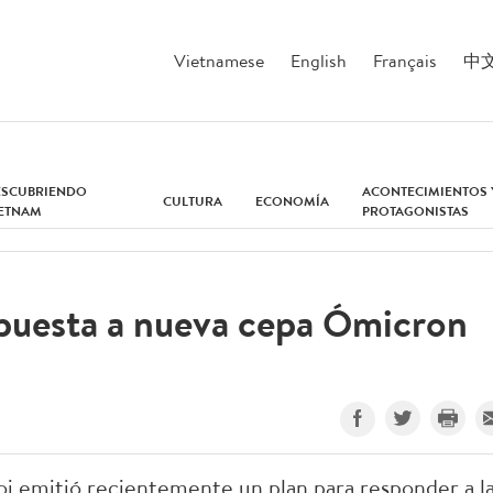
Vietnamese
English
Français
中
ESCUBRIENDO
ACONTECIMIENTOS 
CULTURA
ECONOMÍA
IETNAM
PROTAGONISTAS
spuesta a nueva cepa Ómicron
i emitió recientemente un plan para responder a l