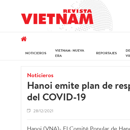
VIETNAM- NUEVA
D
NOTICIEROS
REPORTAJES
ERA
V
Noticieros
Hanoi emite plan de re
del COVID-19
28/12/2021
Hanoi (VNA)- El Comité Popular de Hano