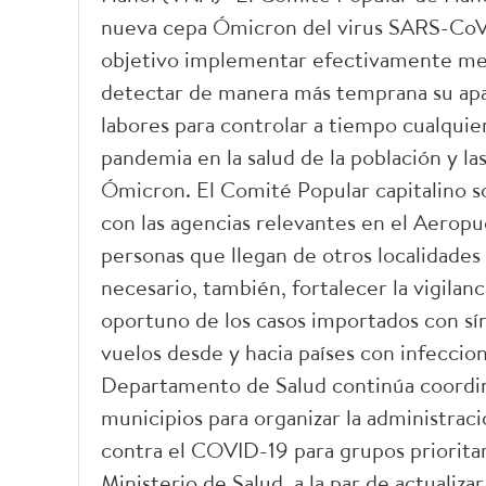
nueva cepa Ómicron del virus SARS-CoV-2
objetivo implementar efectivamente medid
detectar de manera más temprana su apari
labores para controlar a tiempo cualquie
pandemia en la salud de la población y la
Ómicron. El Comité Popular capitalino s
con las agencias relevantes en el Aeropue
personas que llegan de otros localidades 
necesario, también, fortalecer la vigilan
oportuno de los casos importados con sí
vuelos desde y hacia países con infeccio
Departamento de Salud continúa coordin
municipios para organizar la administraci
contra el COVID-19 para grupos prioritari
Ministerio de Salud, a la par de actualiz