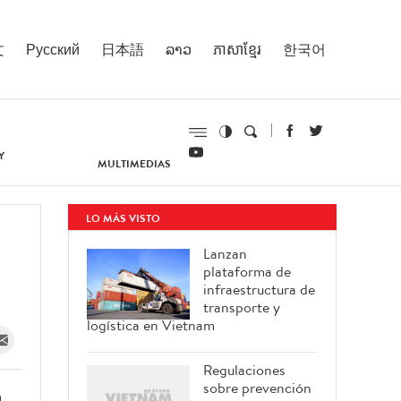
文
Русский
日本語
ລາວ
ភាសាខ្មែរ
한국어
Y
MULTIMEDIAS
LO MÁS VISTO
Lanzan
plataforma de
infraestructura de
transporte y
logística en Vietnam
Regulaciones
sobre prevención
a