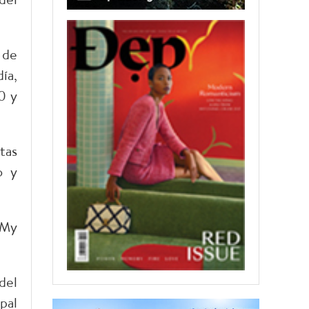
 de
ía,
0 y
tas
o y
 My
del
pal