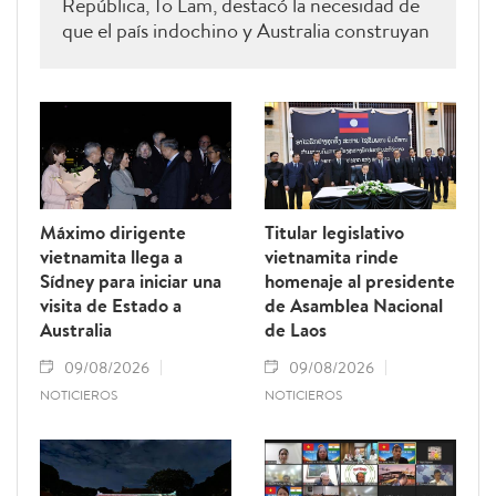
República, To Lam, destacó la necesidad de
que el país indochino y Australia construyan
e implementen una estrategia de conexión a
largo plazo en materia de ciencia, tecnología
e innovación, considerándola un nuevo pilar
de la Asociación Estratégica Integral entre
ambas naciones.
Máximo dirigente
Titular legislativo
vietnamita llega a
vietnamita rinde
Sídney para iniciar una
homenaje al presidente
visita de Estado a
de Asamblea Nacional
Australia
de Laos
09/08/2026
09/08/2026
NOTICIEROS
NOTICIEROS