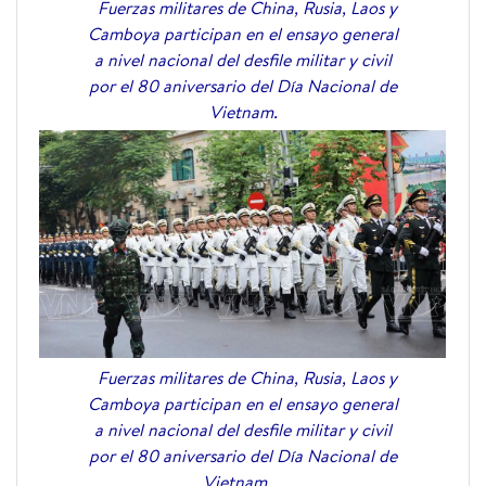
Fuerzas militares de China, Rusia, Laos y
Camboya participan en el ensayo general
a nivel nacional del desfile militar y civil
por el 80 aniversario del Día Nacional de
Vietnam.
Fuerzas militares de China, Rusia, Laos y
Camboya participan en el ensayo general
a nivel nacional del desfile militar y civil
por el 80 aniversario del Día Nacional de
Vietnam.