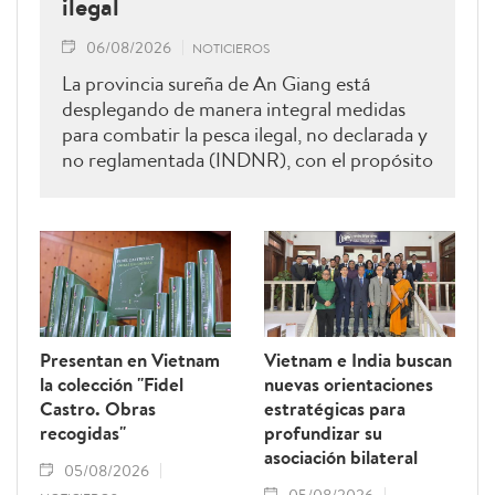
ilegal
06/08/2026
NOTICIEROS
La provincia sureña de An Giang está
desplegando de manera integral medidas
para combatir la pesca ilegal, no declarada y
no reglamentada (INDNR), con el propósito
de sancionar todas las infracciones,
contribuir al levantamiento de la
advertencia de la “tarjeta amarilla” impuesta
por la Comisión Europea y reforzar el
prestigio del sector pesquero vietnamita.
Presentan en Vietnam
Vietnam e India buscan
la colección "Fidel
nuevas orientaciones
Castro. Obras
estratégicas para
recogidas"
profundizar su
asociación bilateral
05/08/2026