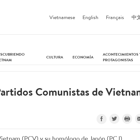
Vietnamese
English
Français
中
ESCUBRIENDO
ACONTECIMIENTOS 
CULTURA
ECONOMÍA
IETNAM
PROTAGONISTAS
artidos Comunistas de Vietna
Vietnam (PCV) y su homólogo de Japón (PCJ)