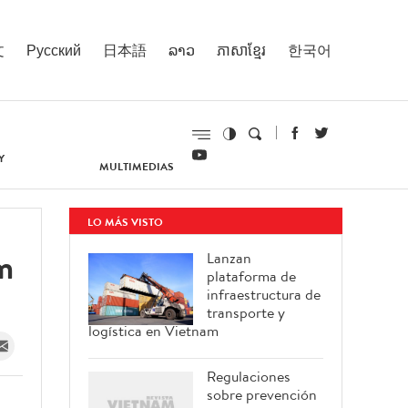
文
Русский
日本語
ລາວ
ភាសាខ្មែរ
한국어
Y
MULTIMEDIAS
LO MÁS VISTO
m
Lanzan
plataforma de
infraestructura de
transporte y
logística en Vietnam
Regulaciones
sobre prevención