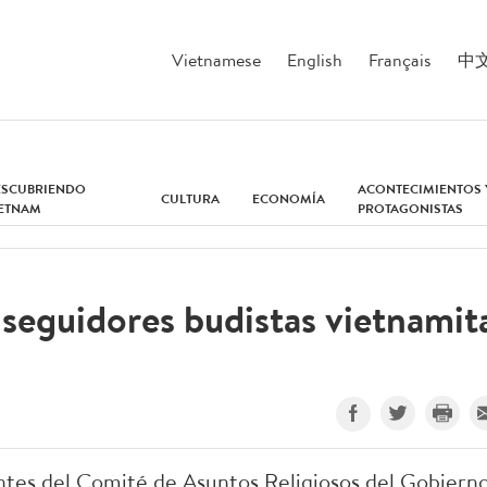
Vietnamese
English
Français
中
ESCUBRIENDO
ACONTECIMIENTOS 
CULTURA
ECONOMÍA
IETNAM
PROTAGONISTAS
y seguidores budistas vietnamit
tes del Comité de Asuntos Religiosos del Gobiern