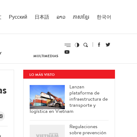
文
Русский
日本語
ລາວ
ភាសាខ្មែរ
한국어
Y
MULTIMEDIAS
LO MÁS VISTO
as
Lanzan
plataforma de
infraestructura de
transporte y
logística en Vietnam
Regulaciones
sobre prevención
o