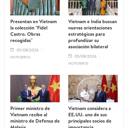
prestigio del sector pesquero vietnamita.
Presentan en Vietnam
Vietnam e India buscan
la colección "Fidel
nuevas orientaciones
Castro. Obras
estratégicas para
recogidas"
profundizar su
asociación bilateral
05/08/2026
05/08/2026
NOTICIEROS
NOTICIEROS
Primer ministro de
Vietnam considera a
Vietnam recibe al
EE.UU. uno de sus
ministro de Defensa de
principales socios de
Malasia
importancia