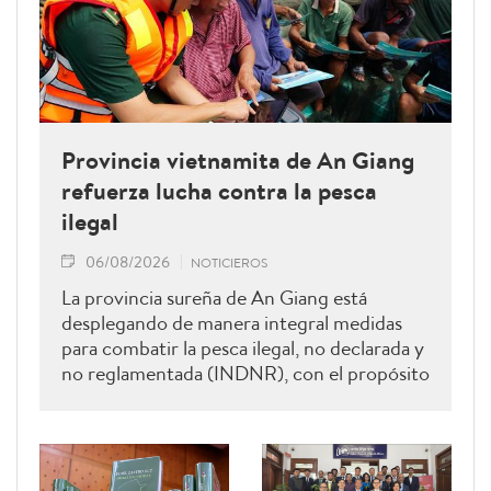
Provincia vietnamita de An Giang
refuerza lucha contra la pesca
ilegal
06/08/2026
NOTICIEROS
La provincia sureña de An Giang está
desplegando de manera integral medidas
para combatir la pesca ilegal, no declarada y
no reglamentada (INDNR), con el propósito
de sancionar todas las infracciones,
contribuir al levantamiento de la
advertencia de la “tarjeta amarilla” impuesta
por la Comisión Europea y reforzar el