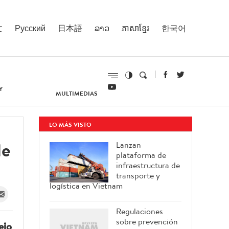
文
Русский
日本語
ລາວ
ភាសាខ្មែរ
한국어
Y
MULTIMEDIAS
LO MÁS VISTO
le
Lanzan
plataforma de
infraestructura de
transporte y
logística en Vietnam
Regulaciones
sobre prevención
ejo