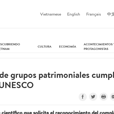
Vietnamese
English
Français
中
ESCUBRIENDO
ACONTECIMIENTOS 
CULTURA
ECONOMÍA
IETNAM
PROTAGONISTAS
de grupos patrimoniales cump
ún UNESCO
ientífico que solicita el reconocimiento del compl