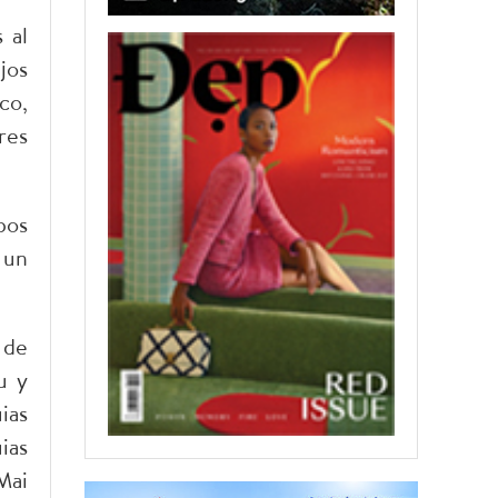
 al
jos
co,
res
pos
 un
 de
u y
ias
ias
Mai