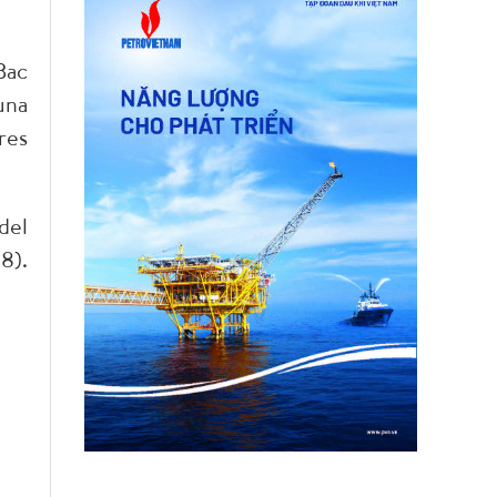
Bac
una
res
del
8).