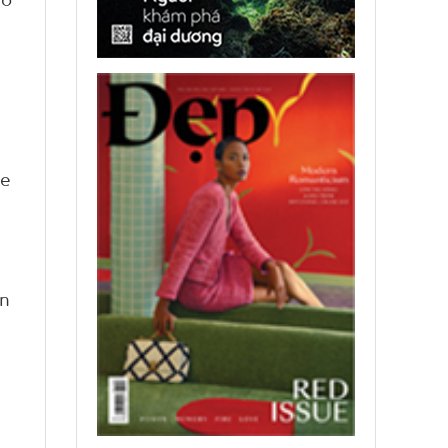
ie
en