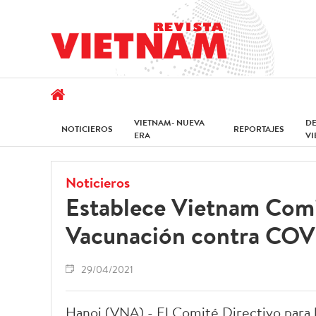
VIETNAM- NUEVA
D
NOTICIEROS
REPORTAJES
ERA
V
Noticieros
Establece Vietnam Comi
Vacunación contra COV
29/04/2021
Hanoi (VNA) - El Comité Directivo para 